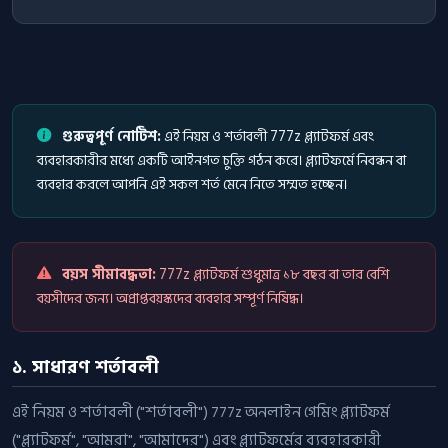
গুরুত্বপূর্ণ নোটিশ:
এই নিয়ম ও শর্তাবলী 777z প্ল্যাটফর্ম এবং
ব্যবহারকারীর মধ্যে একটি আইনগত চুক্তি গঠন করে। প্ল্যাটফর্মে নিবন্ধন বা
ব্যবহার করলে আপনি এই সকল শর্ত মেনে নিতে সম্মত হচ্ছেন।
বয়স সীমাবদ্ধতা:
777z প্ল্যাটফর্ম শুধুমাত্র ১৮ বছর বা তার বেশি
বয়সীদের জন্য। অপ্রাপ্তবয়স্কদের ব্যবহার সম্পূর্ণ নিষিদ্ধ।
১. সাধারণ শর্তাবলী
এই নিয়ম ও শর্তাবলী ("শর্তাবলী") 777z অনলাইন গেমিং প্ল্যাটফর্ম
("প্ল্যাটফর্ম", "আমরা", "আমাদের") এবং প্ল্যাটফর্মের ব্যবহারকারী