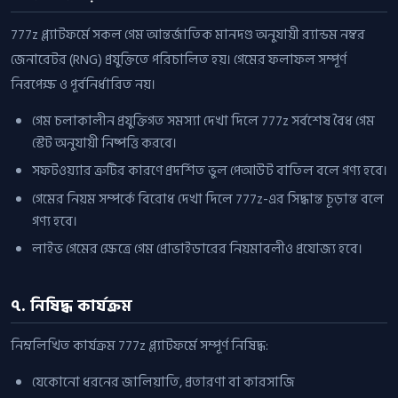
777z প্ল্যাটফর্মে সকল গেম আন্তর্জাতিক মানদণ্ড অনুযায়ী র‍্যান্ডম নম্বর
জেনারেটর (RNG) প্রযুক্তিতে পরিচালিত হয়। গেমের ফলাফল সম্পূর্ণ
নিরপেক্ষ ও পূর্বনির্ধারিত নয়।
গেম চলাকালীন প্রযুক্তিগত সমস্যা দেখা দিলে 777z সর্বশেষ বৈধ গেম
স্টেট অনুযায়ী নিষ্পত্তি করবে।
সফটওয়্যার ত্রুটির কারণে প্রদর্শিত ভুল পেআউট বাতিল বলে গণ্য হবে।
গেমের নিয়ম সম্পর্কে বিরোধ দেখা দিলে 777z-এর সিদ্ধান্ত চূড়ান্ত বলে
গণ্য হবে।
লাইভ গেমের ক্ষেত্রে গেম প্রোভাইডারের নিয়মাবলীও প্রযোজ্য হবে।
৭. নিষিদ্ধ কার্যক্রম
নিম্নলিখিত কার্যক্রম 777z প্ল্যাটফর্মে সম্পূর্ণ নিষিদ্ধ:
যেকোনো ধরনের জালিয়াতি, প্রতারণা বা কারসাজি