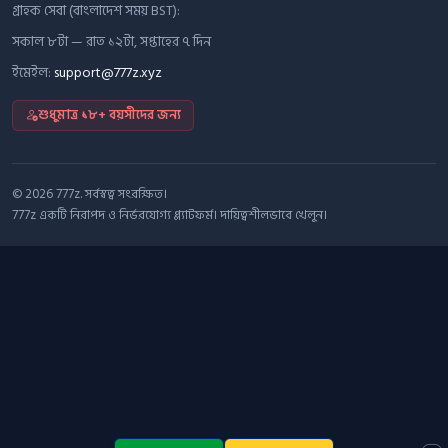
গ্রাহক সেবা (বাংলাদেশ সময় BST):
সকাল ৮টা — রাত ১২টা, সপ্তাহের ৭ দিন
ইমেইল:
support@777z.xyz
শুধুমাত্র ১৮+ বয়সীদের জন্য
© 2026 777z. সর্বস্বত্ব সংরক্ষিত।
777z একটি নিরাপদ ও নির্ভরযোগ্য প্ল্যাটফর্ম। দায়িত্বশীলভাবে খেলুন।