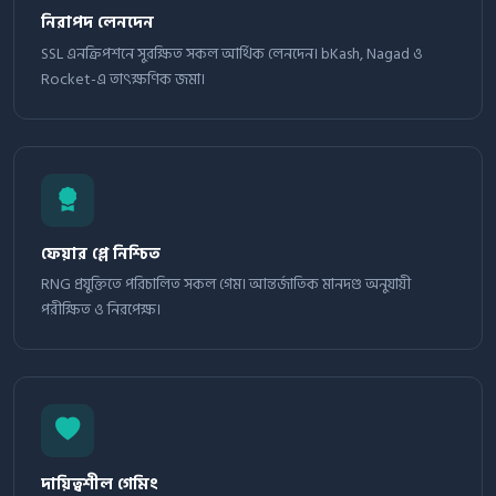
নিরাপদ লেনদেন
SSL এনক্রিপশনে সুরক্ষিত সকল আর্থিক লেনদেন। bKash, Nagad ও
Rocket-এ তাৎক্ষণিক জমা।
ফেয়ার প্লে নিশ্চিত
RNG প্রযুক্তিতে পরিচালিত সকল গেম। আন্তর্জাতিক মানদণ্ড অনুযায়ী
পরীক্ষিত ও নিরপেক্ষ।
দায়িত্বশীল গেমিং