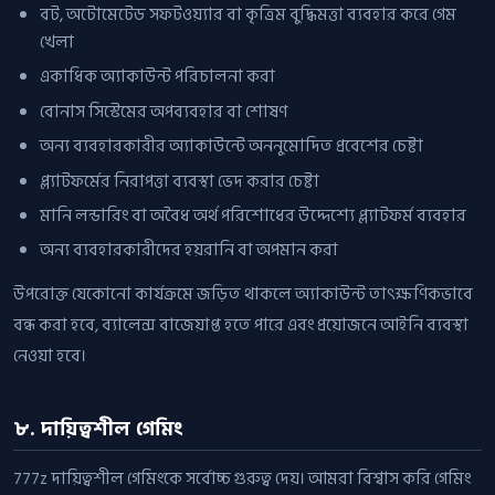
বট, অটোমেটেড সফটওয়্যার বা কৃত্রিম বুদ্ধিমত্তা ব্যবহার করে গেম
খেলা
একাধিক অ্যাকাউন্ট পরিচালনা করা
বোনাস সিস্টেমের অপব্যবহার বা শোষণ
অন্য ব্যবহারকারীর অ্যাকাউন্টে অননুমোদিত প্রবেশের চেষ্টা
প্ল্যাটফর্মের নিরাপত্তা ব্যবস্থা ভেদ করার চেষ্টা
মানি লন্ডারিং বা অবৈধ অর্থ পরিশোধের উদ্দেশ্যে প্ল্যাটফর্ম ব্যবহার
অন্য ব্যবহারকারীদের হয়রানি বা অপমান করা
উপরোক্ত যেকোনো কার্যক্রমে জড়িত থাকলে অ্যাকাউন্ট তাৎক্ষণিকভাবে
বন্ধ করা হবে, ব্যালেন্স বাজেয়াপ্ত হতে পারে এবং প্রয়োজনে আইনি ব্যবস্থা
নেওয়া হবে।
৮. দায়িত্বশীল গেমিং
777z দায়িত্বশীল গেমিংকে সর্বোচ্চ গুরুত্ব দেয়। আমরা বিশ্বাস করি গেমিং