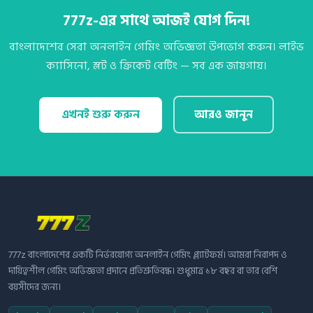
777z-এর সাথে আজই যোগ দিন!
বাংলাদেশের সেরা অনলাইন গেমিং অভিজ্ঞতা উপভোগ করুন। লাইভ
ক্যাসিনো, স্লট ও ক্রিকেট বেটিং — সব এক জায়গায়।
এখনই শুরু করুন
আরও জানুন
777z বাংলাদেশের একটি নির্ভরযোগ্য অনলাইন গেমিং প্ল্যাটফর্ম। আমরা নিরাপদ ও
দায়িত্বশীল গেমিং অভিজ্ঞতা প্রদানে প্রতিশ্রুতিবদ্ধ। শুধুমাত্র ১৮ বছর বা তার বেশি
বয়সীদের জন্য।