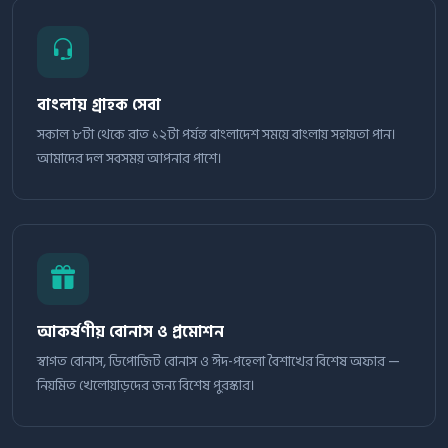
বাংলায় গ্রাহক সেবা
সকাল ৮টা থেকে রাত ১২টা পর্যন্ত বাংলাদেশ সময়ে বাংলায় সহায়তা পান।
আমাদের দল সবসময় আপনার পাশে।
আকর্ষণীয় বোনাস ও প্রমোশন
স্বাগত বোনাস, ডিপোজিট বোনাস ও ঈদ-পহেলা বৈশাখের বিশেষ অফার —
নিয়মিত খেলোয়াড়দের জন্য বিশেষ পুরস্কার।