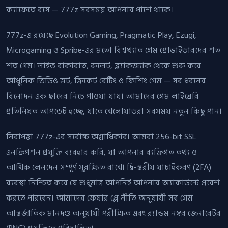
ক্যাফেতে বসে — 777z সবসময় আপনার পাশে থাকে।
777z-এ রয়েছে Evolution Gaming, Pragmatic Play, Ezugi,
Microgaming ও Spribe-এর মতো বিশ্বখ্যাত গেম প্রোভাইডারদের শত
শত গেম। লাইভ বাকারাত, রুলেট, ব্ল্যাকজ্যাক থেকে শুরু করে
আধুনিক ভিডিও স্লট, ক্রিকেট বেটিং ও ফিশিং গেম — সব ধরনের
বিনোদন এক ছাদের নিচে পাওয়া যায়। আমাদের গেম লাইব্রেরি
প্রতিনিয়ত আপডেট হচ্ছে, যাতে খেলোয়াড়রা সবসময় নতুন কিছু পান।
নিরাপত্তা 777z-এর সর্বোচ্চ অগ্রাধিকার। আমরা 256-bit SSL
এনক্রিপশন প্রযুক্তি ব্যবহার করি, যা আপনার ব্যক্তিগত তথ্য ও
আর্থিক লেনদেন সম্পূর্ণ সুরক্ষিত রাখে। দ্বি-স্তরীয় যাচাইকরণ (2FA)
ব্যবস্থা নিশ্চিত করে যে শুধুমাত্র আপনিই আপনার অ্যাকাউন্টে প্রবেশ
করতে পারবেন। আমাদের ফেয়ার প্লে নীতি অনুযায়ী সব গেম
আন্তর্জাতিক মানদণ্ড অনুযায়ী পরীক্ষিত এবং র‍্যান্ডম নম্বর জেনারেটর