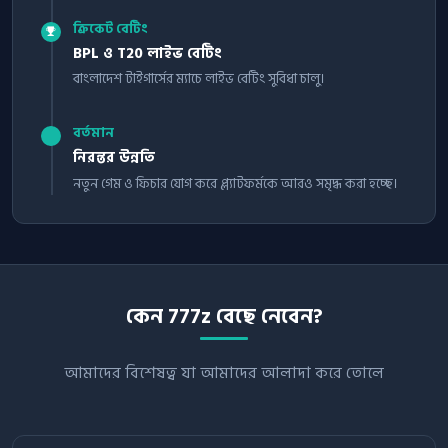
ক্রিকেট বেটিং
BPL ও T20 লাইভ বেটিং
বাংলাদেশ টাইগার্সের ম্যাচে লাইভ বেটিং সুবিধা চালু।
বর্তমান
নিরন্তর উন্নতি
নতুন গেম ও ফিচার যোগ করে প্ল্যাটফর্মকে আরও সমৃদ্ধ করা হচ্ছে।
কেন 777z বেছে নেবেন?
আমাদের বিশেষত্ব যা আমাদের আলাদা করে তোলে